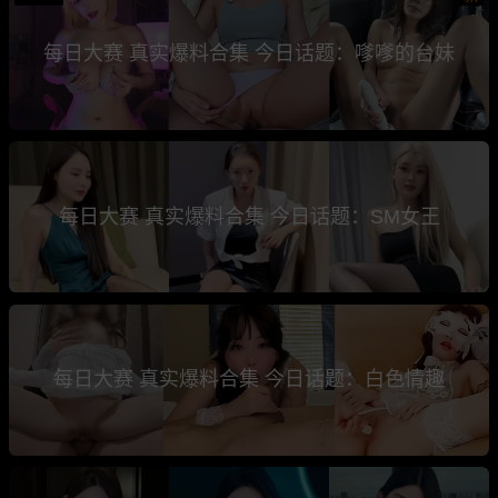
每日大赛 真实爆料合集 今日话题：嗲嗲的台妹
每日大赛 真实爆料合集 今日话题：SM女王
每日大赛 真实爆料合集 今日话题：白色情趣