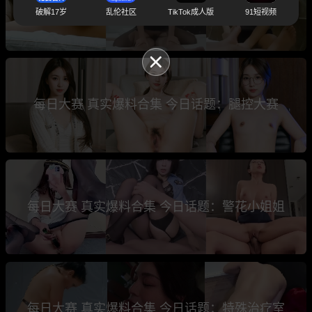
每日大赛 真实爆料合集 今日话题：按摩店选妃
破解17岁
乱伦社区
TikTok成人版
91短视频
每日大赛 真实爆料合集 今日话题：腿控大赛
每日大赛 真实爆料合集 今日话题：警花小姐姐
每日大赛 真实爆料合集 今日话题：特殊治疗室