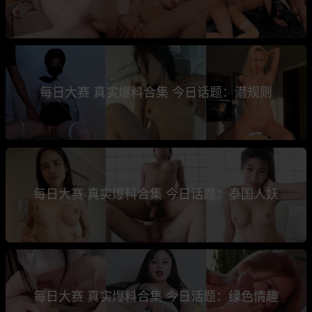
每日大赛 真实爆料合集 今日话题：潜规则
每日大赛 真实爆料合集 今日话题：泰国人妖
每日大赛 真实爆料合集 今日话题：绿色情趣