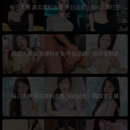
每日大赛 真实爆料合集 今日话题：商K正确打开
方式
每日大赛 真实爆料合集 今日话题：掐脖强制爱
每日大赛 真实爆料合集 今日话题：韩国女主播